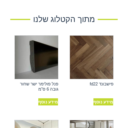
מתוך הקטלוג שלנו
פישבונד fd22
פנל פולימר ישר שחור
גובה 6 ס"מ
מידע נוסף
מידע נוסף