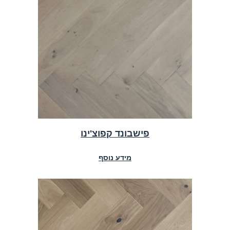
פישבונד קפוצ'ינו
מידע נוסף