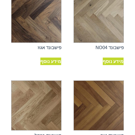
פישבונד NO04
פישבונד אגוז
מידע נוסף
מידע נוסף