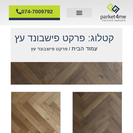
074-7009792
פרקט עץ
דף הבית
פרקט פולימרי
פירוק והרכבת פרקטים
פרקט למינציה
קטלוג: פרקט פישבונד עץ
עמוד הבית
/ פרקט פישבונד עץ