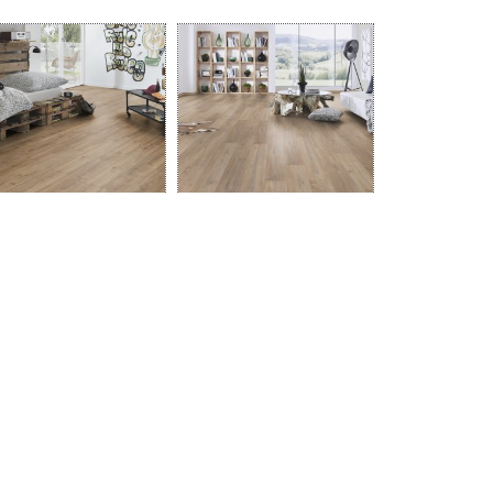
יורו הום 4 פאזות 5966
ביונל K327
מידע נוסף
מידע נוסף