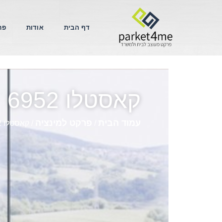
דף הבית
אודות
פר
קאסטלו 6952
עמוד הבית
פרקט למינציה
/
/ קאסטלו 6952