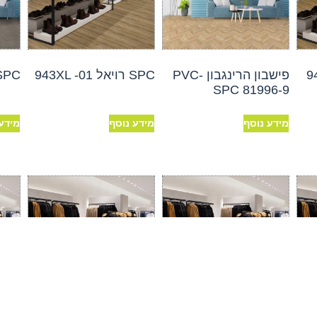
פישבון הרינגבון PVC-
SPC רויאל 943XL -01
SPC סטון 08B
SPC 81996-9
מידע נוסף
מידע נוסף
מידע