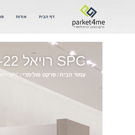
דף הבית
אודות
פר
SPC רויאל 943XL -22
עמוד הבית
פרקט פולימרי
/
/ SPC רויאל 943XL -22