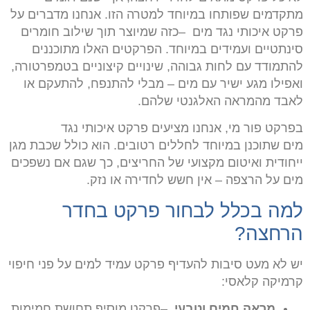
מתקדמים שפותחו במיוחד למטרה הזו. אנחנו מדברים על
פרקט איכותי נגד מים
–
כזה שמיוצר תוך שילוב חומרים
סינתטיים ועמידים במיוחד. הפרקטים האלו מתוכננים
להתמודד עם לחות גבוהה, שינויים קיצוניים בטמפרטורה,
ואפילו מגע ישיר עם מים – מבלי להתנפח, להתעקם או
לאבד מהמראה האלגנטי שלהם
.
בפרקט פור מי, אנחנו מציעים פרקט איכותי נגד
מים שתוכנן במיוחד לחללים רטובים. הוא כולל שכבת מגן
ייחודית ואיטום מקצועי של החריצים, כך שגם אם נשפכים
מים על הרצפה – אין חשש לחדירה או נזק
.
למה בכלל לבחור פרקט בחדר
הרחצה
?
יש לא מעט סיבות להעדיף פרקט עמיד למים על פני חיפוי
קרמיקה קלאסי
:
מראה חמים וטבעי
–
פרקט מוסיף תחושת חמימות