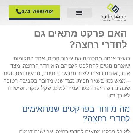
074-7009792
פרקט עץ
דף הבית
פרקט פולימרי
פירוק והרכבת פרקטים
פרקט למינציה
האם פרקט מתאים גם
לחדרי רחצה?
כאשר אנחנו מתכננים את עיצוב הבית, אחד המקומות
שאנחנו נוטים להתלבט לגביהם הוא חדר הרחצה. מצד
אחד, אנחנו רוצים ליצור תחושה חמימה, טבעית ואסתטית
– ממש כמו בשאר הבית. מצד שני, מדובר בסביבה רטובה
שבה נדרש חיפוי רצפה עמיד למים, שקל לנקות ושישרוד
לאורך זמן.
מה מיוחד בפרקטים שמתאימים
לחדרי רחצה
?
לא כל פרקט מתאים לחדרי רחצה, אך ישנם דגמים