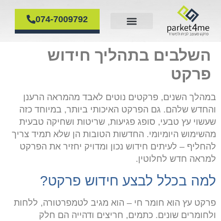
074-7009792
פרקט עץ
דף הבית
פרקט פולימרי
פירוק והרכבת פרקטים
פרקט למינציה
השלבים בתהליך חידוש
פרקט
במהלך השנים, פרקטים נוטים לאבד מהמראה הרענן
והחדש שלהם. גם הפרקט האיכותי ביותר, במיוחד כזה
שעשוי עץ טבעי, סופג פגיעות, שריטות ושחיקה טבעית
מהשימוש היומיומי. החדשות הטובות הן שלא תמיד צריך
להחליף – לעיתים חידוש נכון ומדויק יחזיר את הפרקט
למראה חדש לחלוטין.
למה בכלל לבצע חידוש פרקט
?
פרקט עץ הוא חומר חי – הוא מגיב לטמפרטורה, ללחות
ולחומרים שונים. כתמים, חריצים ודהייה הם חלק